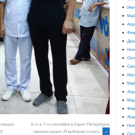
Июн
Май
Апр
Фев
Дек
Ноя
Окт
Сен
Июл
Май
Апр
Мар
Фев
Янв
успешно
6-го и 7-го сентября в Санкт-Петербурге
Ноя
прошла акция «Я выбираю спорт».
→
БЕ
Окт