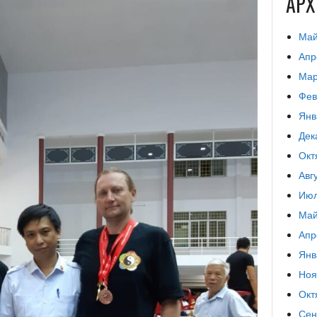
АР
Май
Апр
Мар
Фев
Янв
Дек
Окт
Авг
Июл
Май
Апр
Янв
Ноя
Окт
Сен