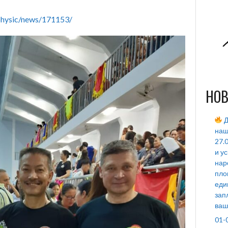
_physic/news/171153/
НОВ
Д
наш
27.
и у
нар
пло
еди
зап
ваш
01-