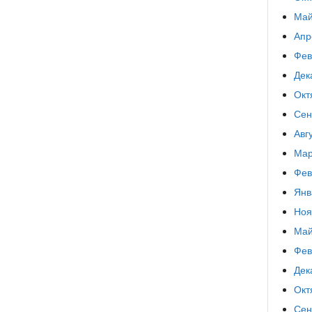
Май
Апр
Фев
Дек
Окт
Сен
Авг
Мар
Фев
Янв
Ноя
Май
Фев
Дек
Окт
Сен