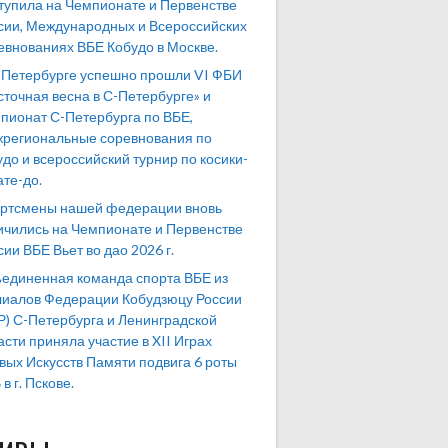
тупила на Чемпионате и Первенстве
сии, Международных и Всероссийских
евнованиях ВБЕ Кобудо в Москве.
-Петербурге успешно прошли VI ФБИ
сточная весна в С-Петербурге» и
пионат С-Петербурга по ВБЕ,
региональные соревнования по
удо и всероссийский турнир по косики-
ате-до.
ртсмены нашей федерации вновь
ичились на Чемпионате и Первенстве
сии ВБЕ Вьет во дао 2026 г.
единенная команда спорта ВБЕ из
иалов Федерации Кобудзюцу России
Р) С-Петербурга и Ленинградской
асти приняла участие в XII Играх
вых Искусств Памяти подвига 6 роты
в г. Пскове.