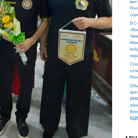
выс
Рос
сор
В С
«Во
Чем
Меж
коб
кар
Спо
отл
Рос
Объ
фил
(ФК
обл
Бое
ВДВ 