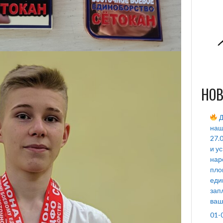
НОВ
Д
наш
27.
и у
нар
пло
еди
зап
ваш
01-