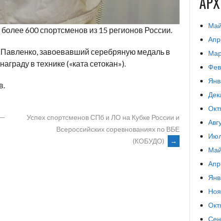
АР
Май
более 600 спортсменов из 15 регионов России.
Апр
 Павленко, завоевавший серебряную медаль в
Мар
аграду в технике («ката сетокан»).
Фев
Янв
в.
Дек
Окт
 —
Успех спортсменов СПб и ЛО на Кубке России и
Авг
Всероссийских соревнованиях по ВБЕ
Июл
(КОБУДО)
→
Май
Апр
Янв
Ноя
Окт
Сен