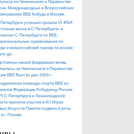
тупила на Чемпионате и Первенстве
сии, Международных и Всероссийских
евнованиях ВБЕ Кобудо в Москве.
-Петербурге успешно прошли VI ФБИ
сточная весна в С-Петербурге» и
пионат С-Петербурга по ВБЕ,
региональные соревнования по
удо и всероссийский турнир по косики-
ате-до.
ртсмены нашей федерации вновь
ичились на Чемпионате и Первенстве
сии ВБЕ Вьет во дао 2026 г.
единенная команда спорта ВБЕ из
иалов Федерации Кобудзюцу России
Р) С-Петербурга и Ленинградской
асти приняла участие в XII Играх
вых Искусств Памяти подвига 6 роты
в г. Пскове.