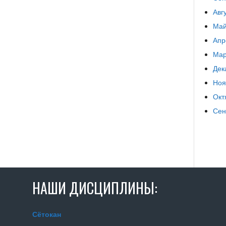
Авг
Май
Апр
Мар
Дек
Ноя
Окт
Сен
НАШИ ДИСЦИПЛИНЫ:
Сётокан