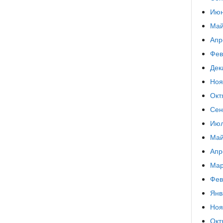
Июн
Май
Апр
Фев
Дек
Ноя
Окт
Сен
Июл
Май
Апр
Мар
Фев
Янв
Ноя
Окт