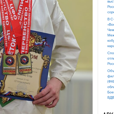
выс
Рос
сор
В С
«Во
Чем
Меж
коб
кар
Спо
отл
Рос
Объ
фил
(ФК
обл
Бое
ВДВ 