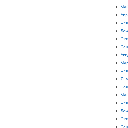
Май
Апр
Фев
Дек
Окт
Сен
Авг
Мар
Фев
Янв
Ноя
Май
Фев
Дек
Окт
Сен