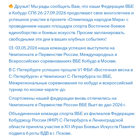
Друзья! Мы рады сообщить Вам, что наши Федерации ВБЕ
и Кобудо СПб 26-27.09.2026 продолжают свое многолетнее и
успешное участие в проекте «Олимпиада народов Мира» с
проведением наших площадок спорта Восточное боевое
единоборство и боевых искусств. Просим запланировать
свободными эти дни в ваших клубных событиях!
01-03.05.2026 наша команда успешно выступила на
Чемпионате и Первенстве России, Международных и
Всероссийских соревнованиях ВБЕ Кобудо в Москве.
В С-Петербурге успешно прошли VI ФБИ «Восточная весна в
С-Петербурге» и Чемпионат С-Петербурга по ВБЕ,
Межрегиональные соревнования по кобудо и всероссийский
турнир по косики-карате-до.
Спортсмены нашей федерации вновь отличились на
Чемпионате и Первенстве России ВБЕ Вьет во дао 2026 г.
Объединенная команда спорта ВБЕ из филиалов Федерации
Кобудзюцу России (ФКР) С-Петербурга и Ленинградской
области приняла участие в XII Играх Боевых Искусств Памяти
подвига 6 роты ВДВ в г. Пскове.