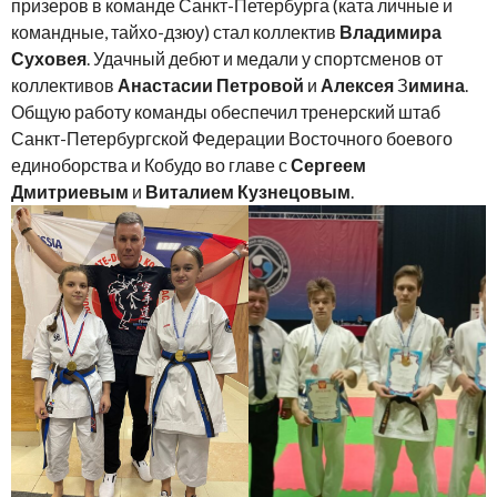
призеров в команде Санкт-Петербурга (ката личные и
командные, тайхо-дзюу) стал коллектив
Владимира
Суховея
. Удачный дебют и медали у спортсменов от
коллективов
Анастасии Петровой
и
Алексея
З
имина
.
Общую работу команды обеспечил тренерский штаб
Санкт-Петербургской Федерации Восточного боевого
единоборства и Кобудо во главе с
Сергеем
Дмитриевым
и
Виталием Кузнецовым
.