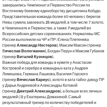
завершились Чемпионат и Первенство России по
Восточному боевому единоборству дисциплина Кобудо.
Представительная команда более 60 человек с берегов
Невы сумела завоевать
25
медалей, в том числе 7 золото,
в Чемпионате и Первенстве, а также
7
медалей во
Всероссийских детских соревнованиях. Нормативы МС
России выполнили на ЧР и ПР: Елена Плетенева
(тренер
Александр Нестеров
), Максим Максин (тренер
В
ячеслав Вологжанин
), Богдан Перун и Максим Губанов
(тренер
Виталий Кузнецов
).
Важная победа для команды в кумите у Анастасии
Костровой и серебро в командных ката у Андрея
Лемешова, Германа Лашкова, Василия Горского
(тренер
Вячеслав Кариус
), золото в ката тайхо-дзюцу ПР
у Дарьи Андреевой и Александры Котовой
(тренер
Дмитрий Александров
), а больше всех личных
медалей (3) у Екатерины Домахиной. Самый
результативный тренер по количеству победителей и