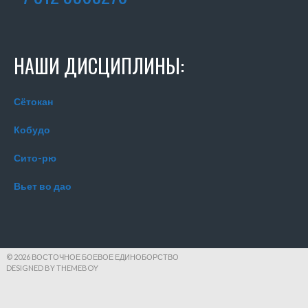
НАШИ ДИСЦИПЛИНЫ:
Сётокан
Кобудо
Сито-рю
Вьет во дао
© 2026 ВОСТОЧНОЕ БОЕВОЕ ЕДИНОБОРСТВО
DESIGNED BY THEMEBOY