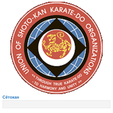
Сётокан