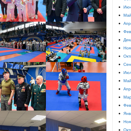
Июн
Май
Апр
Фев
Дек
Ноя
Окт
Сен
Июл
Май
Апр
Мар
Фев
Янв
Ноя
Окт