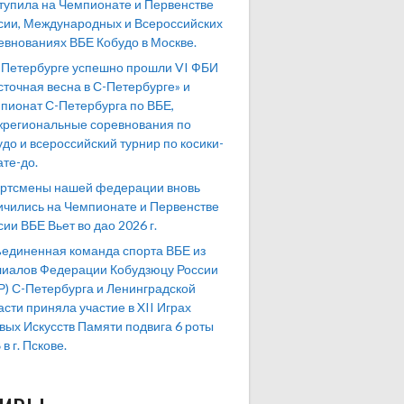
тупила на Чемпионате и Первенстве
сии, Международных и Всероссийских
евнованиях ВБЕ Кобудо в Москве.
-Петербурге успешно прошли VI ФБИ
сточная весна в С-Петербурге» и
пионат С-Петербурга по ВБЕ,
региональные соревнования по
удо и всероссийский турнир по косики-
ате-до.
ртсмены нашей федерации вновь
ичились на Чемпионате и Первенстве
сии ВБЕ Вьет во дао 2026 г.
единенная команда спорта ВБЕ из
иалов Федерации Кобудзюцу России
Р) С-Петербурга и Ленинградской
асти приняла участие в XII Играх
вых Искусств Памяти подвига 6 роты
в г. Пскове.