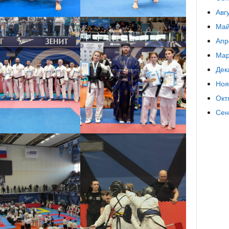
Авг
Май
Апр
Мар
Дек
Ноя
Окт
Сен