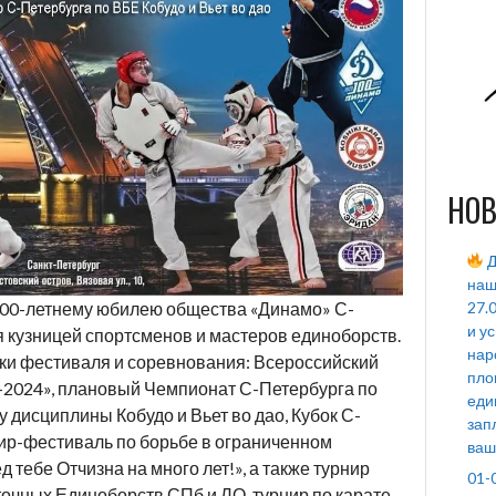
НОВ
Д
наш
27.
00-летнему юбилею общества «Динамо» С-
и у
я кузницей спортсменов и мастеров единоборств.
нар
ки фестиваля и соревнования: Всероссийский
пло
p-2024», плановый Чемпионат С-Петербурга по
еди
дисциплины Кобудо и Вьет во дао, Кубок С-
зап
ир-фестиваль по борьбе в ограниченном
ваш
 тебе Отчизна на много лет!», а также турнир
01-
очных Единоборств СПб и ЛО, турнир по карате-