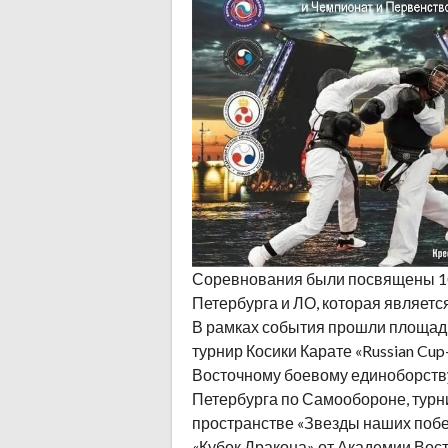
Соревнования были посвящены 1
Петербурга и ЛО, которая являетс
В рамках события прошли площад
турнир Косики Карате «Russian Cu
Восточному боевому единоборству 
Петербурга по Самообороне, турн
пространстве «Звезды наших побед
«Кубок Дракона» от Академии Вост