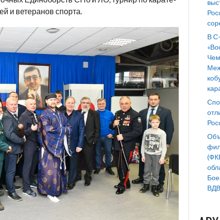
выс
ей и ветеранов спорта.
Рос
сор
В С
«Во
Чем
Меж
коб
кар
Спо
отл
Рос
Объ
фил
(ФК
обл
Бое
ВДВ 