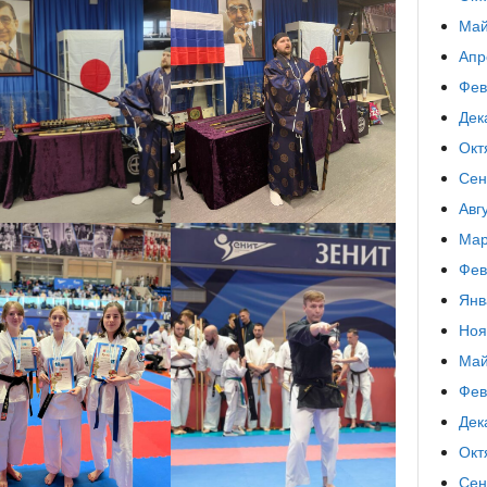
Май
Апр
Фев
Дек
Окт
Сен
Авг
Мар
Фев
Янв
Ноя
Май
Фев
Дек
Окт
Сен