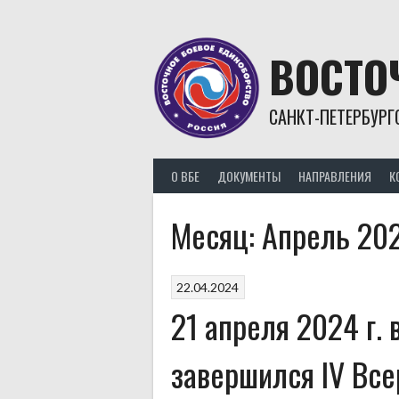
Skip
to
content
ВОСТО
САНКТ-ПЕТЕРБУРГ
О ВБЕ
ДОКУМЕНТЫ
НАПРАВЛЕНИЯ
К
Месяц:
Апрель 20
22.04.2024
21 апреля 2024 г. 
завершился IV Вс