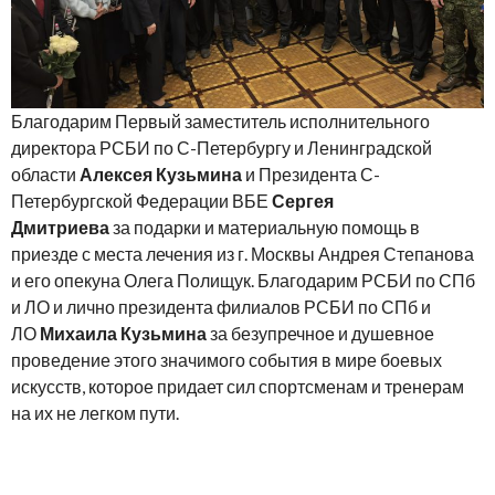
Благодарим Первый заместитель исполнительного
директора РСБИ по С-Петербургу и Ленинградской
области
Алексея Кузьмина
и Президента С-
Петербургской Федерации ВБЕ
Сергея
Дмитриева
за подарки и материальную помощь в
приезде с места лечения из г. Москвы Андрея Степанова
и его опекуна Олега Полищук. Благодарим РСБИ по СПб
и ЛО и лично президента филиалов РСБИ по СПб и
ЛО
Михаила Кузьмина
за безупречное и душевное
проведение этого значимого события в мире боевых
искусств, которое придает сил спортсменам и тренерам
на их не легком пути.