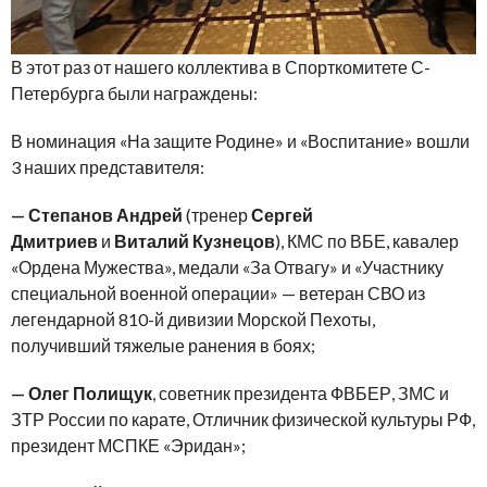
В этот раз от нашего коллектива в Спорткомитете С-
Петербурга были награждены:
В номинация «На защите Родине» и «Воспитание» вошли
3 наших представителя:
—
Степанов Андрей
(тренер
Сергей
Дмитриев
и
Виталий Кузнецов
), КМС по ВБЕ, кавалер
«Ордена Мужества», медали «За Отвагу» и «Участнику
специальной военной операции» — ветеран СВО из
легендарной 810-й дивизии Морской Пехоты,
получивший тяжелые ранения в боях;
— Олег Полищук
, советник президента ФВБЕР, ЗМС и
ЗТР России по карате, Отличник физической культуры РФ,
президент МСПКЕ «Эридан»;