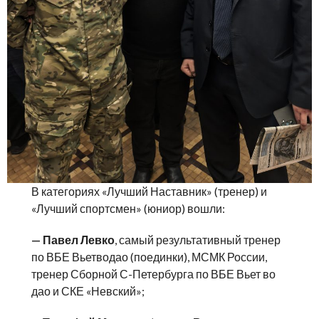
В категориях «Лучший Наставник» (тренер) и
«Лучший спортсмен» (юниор) вошли:
— Павел Левко
, самый результативный тренер
по ВБЕ Вьетводао (поединки), МСМК России,
тренер Сборной С-Петербурга по ВБЕ Вьет во
дао и СКЕ «Невский»;