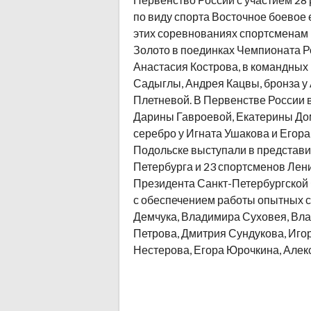
по виду спорта Восточное боевое 
этих соревнованиях спортсменам 
Золото в поединках Чемпионата Р
Анастасия Кострова, в командных 
Садыглы, Андрея Кацвы, бронза у
Плетневой. В Первенстве России в
Дарины Гавроевой, Екатерины До
серебро у Игната Ушакова и Егора
Подольске выступали в представи
Петербурга и 23 спортсменов Лен
Президента Санкт-Петербургской
с обеспечением работы опытных с
Демчука, Владимира Суховея, Вла
Петрова, Дмитрия Сундукова, Иго
Нестерова, Егора Юрочкина, Алек