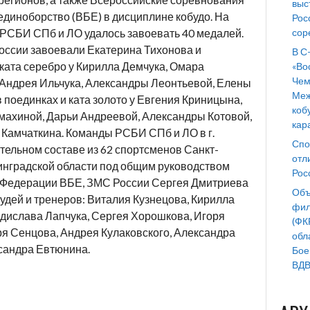
выс
единоборство (ВБЕ) в дисциплине кобудо. На
Рос
сор
РСБИ СПб и ЛО удалось завоевать 40 медалей.
оссии завоевали Екатерина Тихонова и
В С
ката серебро у Кирилла Демчука, Омара
«Во
Чем
 Андрея Ильчука, Александры Леонтьевой, Елены
Меж
 поединках и ката золото у Евгения Криницына,
коб
махиной, Дарьи Андреевой, Александры Котовой,
кар
 Камчаткина. Команды РСБИ СПб и ЛО в г.
Спо
тельном составе из 62 спортсменов Санкт-
отл
инградской области под общим руководством
Рос
 Федерации ВБЕ, ЗМС России Сергея Дмитриева
Объ
удей и тренеров: Виталия Кузнецова, Кирилла
фил
дислава Лапчука, Сергея Хорошкова, Игоря
(ФК
ря Сенцова, Андрея Кулаковского, Александра
обл
сандра Евтюнина.
Бое
ВДВ 