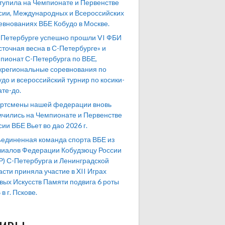
тупила на Чемпионате и Первенстве
сии, Международных и Всероссийских
евнованиях ВБЕ Кобудо в Москве.
-Петербурге успешно прошли VI ФБИ
сточная весна в С-Петербурге» и
пионат С-Петербурга по ВБЕ,
региональные соревнования по
удо и всероссийский турнир по косики-
ате-до.
ртсмены нашей федерации вновь
ичились на Чемпионате и Первенстве
сии ВБЕ Вьет во дао 2026 г.
единенная команда спорта ВБЕ из
иалов Федерации Кобудзюцу России
Р) С-Петербурга и Ленинградской
асти приняла участие в XII Играх
вых Искусств Памяти подвига 6 роты
в г. Пскове.