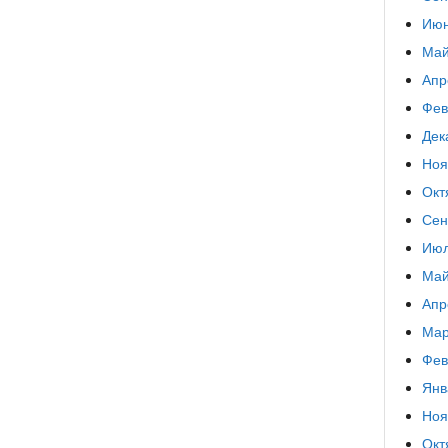
Июн
Май
Апр
Фев
Дек
Ноя
Окт
Сен
Июл
Май
Апр
Мар
Фев
Янв
Ноя
Окт