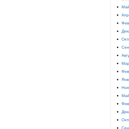
Май
Апр
Фев
Дек
Окт
Сен
Авг
Мар
Фев
Янв
Ноя
Май
Фев
Дек
Окт
Сен