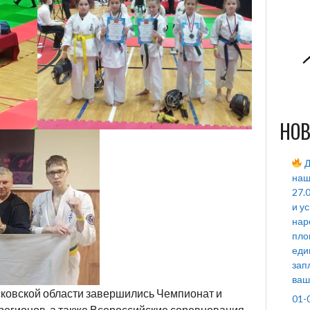
НОВ
Д
наш
27.
и у
нар
пло
еди
зап
ваш
Московской области завершились Чемпионат и
01-
 регионов, а также Всероссийские соревнования