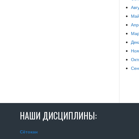
Авг
Май
Апр
Мар
Дек
Ноя
Окт
Сен
НАШИ ДИСЦИПЛИНЫ:
Сётокан