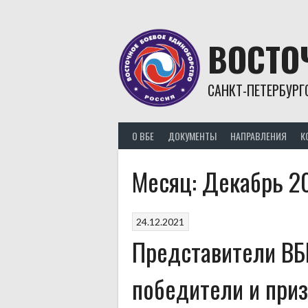
Skip
to
content
ВОСТО
САНКТ-ПЕТЕРБУРГ
О ВБЕ
ДОКУМЕНТЫ
НАПРАВЛЕНИЯ
К
Месяц:
Декабрь 2
24.12.2021
Представители ВБ
победители и при