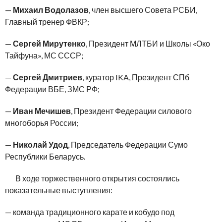
—
Михаил Водолазов
, член высшего Совета РСБИ,
Главный тренер ФВКР;
—
Сергей Мирутенко
, Президент МЛТБИ и Школы «Око
Тайфуна», МС СССР;
—
Сергей Дмитриев
, куратор IKA, Президент СПб
Федерации ВБЕ, ЗМС РФ;
—
Иван Мечишев
, Президент Федерации силового
многоборья России;
—
Николай Удод
, Председатель Федерации Сумо
Республики Беларусь.
В ходе торжественного открытия состоялись
показательные выступления:
— команда традиционного карате и кобудо под