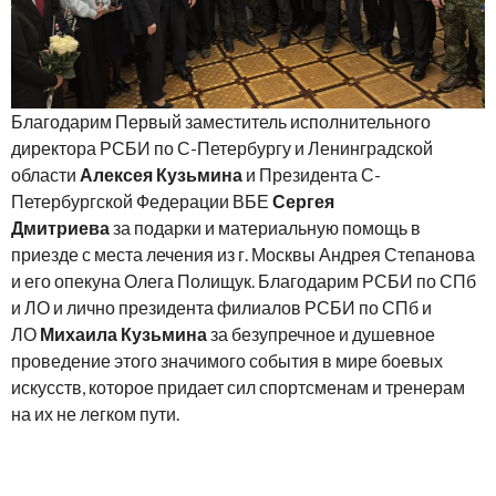
Благодарим Первый заместитель исполнительного
директора РСБИ по С-Петербургу и Ленинградской
области
Алексея Кузьмина
и Президента С-
Петербургской Федерации ВБЕ
Сергея
Дмитриева
за подарки и материальную помощь в
приезде с места лечения из г. Москвы Андрея Степанова
и его опекуна Олега Полищук. Благодарим РСБИ по СПб
и ЛО и лично президента филиалов РСБИ по СПб и
ЛО
Михаила Кузьмина
за безупречное и душевное
проведение этого значимого события в мире боевых
искусств, которое придает сил спортсменам и тренерам
на их не легком пути.