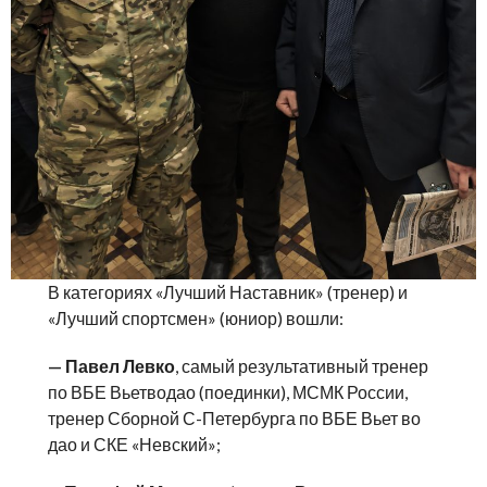
В категориях «Лучший Наставник» (тренер) и
«Лучший спортсмен» (юниор) вошли:
— Павел Левко
, самый результативный тренер
по ВБЕ Вьетводао (поединки), МСМК России,
тренер Сборной С-Петербурга по ВБЕ Вьет во
дао и СКЕ «Невский»;