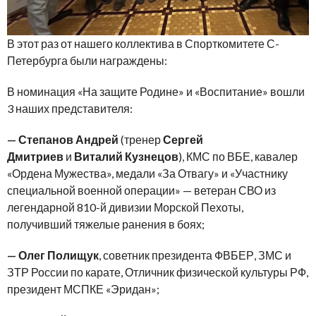
В этот раз от нашего коллектива в Спорткомитете С-
Петербурга были награждены:
В номинация «На защите Родине» и «Воспитание» вошли
3 наших представителя:
—
Степанов Андрей
(тренер
Сергей
Дмитриев
и
Виталий Кузнецов
), КМС по ВБЕ, кавалер
«Ордена Мужества», медали «За Отвагу» и «Участнику
специальной военной операции» — ветеран СВО из
легендарной 810-й дивизии Морской Пехоты,
получивший тяжелые ранения в боях;
— Олег Полищук
, советник президента ФВБЕР, ЗМС и
ЗТР России по карате, Отличник физической культуры РФ,
президент МСПКЕ «Эридан»;