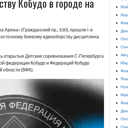
тву Кобудо в городе на
Май
Апр
Фев
ва Арена» (Гражданский пр., 100), прошли I-е
Дек
Восточному боевому единоборству дисциплина
Окт
Сен
Авг
сь открытые Детские соревнования С‑Петербурга
кой федерации Кобудо и Федераций Кобудо
Мар
 области (ВФК).
Фев
Янв
Ноя
Май
Фев
Дек
Окт
Сен