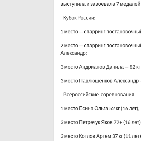
выступила и завоевала 7 медалей
Кубок России:
1 место — спарринг постановочный
2 место — спарринг постановочны
Александр;
3 место Андрианов Данила — 82 кг
3 место Павлюшенков Александр —
Всероссийские соревнования:
1 место Есина Ольга 52 кг (16 лет);
3 место Петречук Яков 72+ (16 лет)
3 место Котлов Артем 37 кг (11 лет)