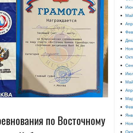
Июн
Май
Апр
Фев
Дек
Ноя
Окт
Сен
Июл
Май
Апр
Мар
Фев
ревнования по Восточному
Янв
Ноя
Окт