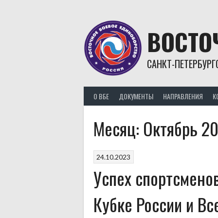
Skip
to
content
ВОСТО
САНКТ-ПЕТЕРБУРГ
О ВБЕ
ДОКУМЕНТЫ
НАПРАВЛЕНИЯ
К
Месяц:
Октябрь 2
24.10.2023
Успех спортсменов
Кубке России и Вс