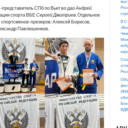
выс
Рос
-представитель СПб по Вьет во дао
Андрей
сор
рации спорта ВБЕ
Сергей Дмитриев
. Отдельное
В С
 спортсменов-призеров: Алексей Борисов,
«Во
Александр Павлюшенков.
Чем
Меж
коб
кар
Спо
отл
Рос
Объ
фил
(ФК
обл
Бое
ВДВ 