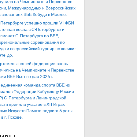
тупила на Чемпионате и Первенстве
сии, Международных и Всероссийских
евнованиях ВБЕ Кобудо в Москве.
-Петербурге успешно прошли VI ФБИ
сточная весна в С-Петербурге» и
пионат С-Петербурга по ВБЕ,
региональные соревнования по
удо и всероссийский турнир по косики-
ате-до.
ртсмены нашей федерации вновь
ичились на Чемпионате и Первенстве
сии ВБЕ Вьет во дао 2026 г.
единенная команда спорта ВБЕ из
иалов Федерации Кобудзюцу России
Р) С-Петербурга и Ленинградской
асти приняла участие в XII Играх
вых Искусств Памяти подвига 6 роты
в г. Пскове.