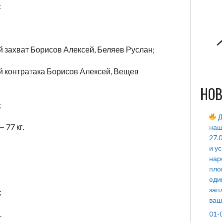
:
 захват Борисов Алексей, Беляев Руслан;
й контратака Борисов Алексей, Вещев
НОВ
;
Д
 77 кг.
наш
27.
и у
нар
пло
еди
зап
;
ваш
.
01-