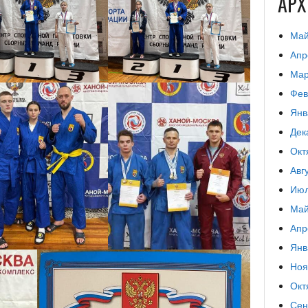
АР
Май
Апр
Мар
Фев
Янв
Дек
Окт
Авг
Июл
Май
Апр
Янв
Ноя
Окт
Сен