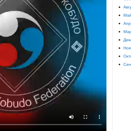
Авг
Май
Апр
Мар
Дек
Ноя
Окт
Сен