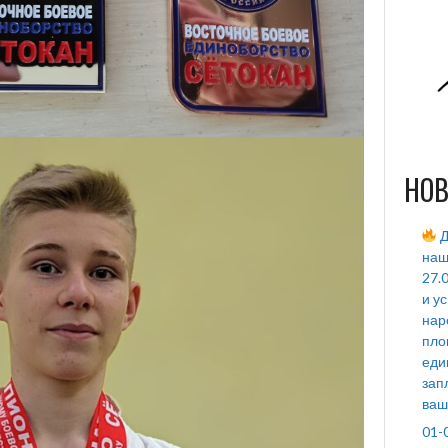
НОВ
Д
наш
27.
и у
нар
пло
еди
зап
ваш
01-