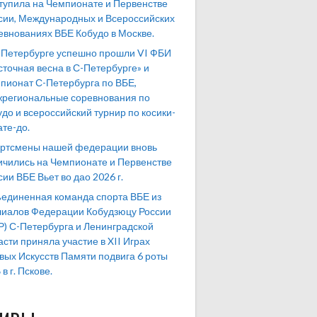
тупила на Чемпионате и Первенстве
сии, Международных и Всероссийских
евнованиях ВБЕ Кобудо в Москве.
-Петербурге успешно прошли VI ФБИ
сточная весна в С-Петербурге» и
пионат С-Петербурга по ВБЕ,
региональные соревнования по
удо и всероссийский турнир по косики-
ате-до.
ртсмены нашей федерации вновь
ичились на Чемпионате и Первенстве
сии ВБЕ Вьет во дао 2026 г.
единенная команда спорта ВБЕ из
иалов Федерации Кобудзюцу России
Р) С-Петербурга и Ленинградской
асти приняла участие в XII Играх
вых Искусств Памяти подвига 6 роты
в г. Пскове.