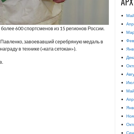
АР
Май
Апр
более 600 спортсменов из 15 регионов России.
Мар
Фев
 Павленко, завоевавший серебряную медаль в
аграду в технике («ката сетокан»).
Янв
Дек
в.
Окт
Авг
Июл
Май
Апр
Янв
Ноя
Окт
Сен