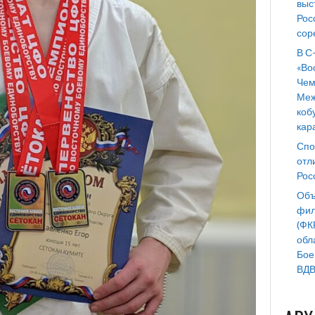
выс
Рос
сор
В С
«Во
Чем
Меж
коб
кар
Спо
отл
Рос
Объ
фил
(ФК
обл
Бое
ВДВ 