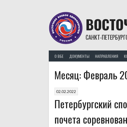
Skip
to
content
ВОСТО
САНКТ-ПЕТЕРБУРГ
О ВБЕ
ДОКУМЕНТЫ
НАПРАВЛЕНИЯ
К
Месяц:
Февраль 2
02.02.2022
Петербургский сп
почета соревнова