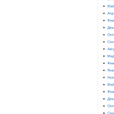
Май
Апр
Фев
Дек
Окт
Сен
Авг
Мар
Фев
Янв
Ноя
Май
Фев
Дек
Окт
Сен