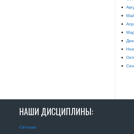
Авг
Май
Апр
Мар
Дек
Ноя
Окт
Сен
НАШИ ДИСЦИПЛИНЫ:
Сётокан