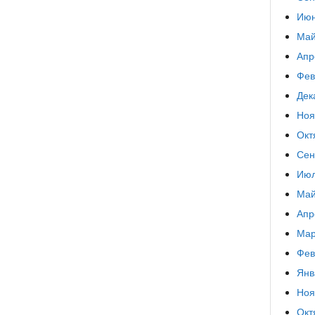
Июн
Май
Апр
Фев
Дек
Ноя
Окт
Сен
Июл
Май
Апр
Мар
Фев
Янв
Ноя
Окт