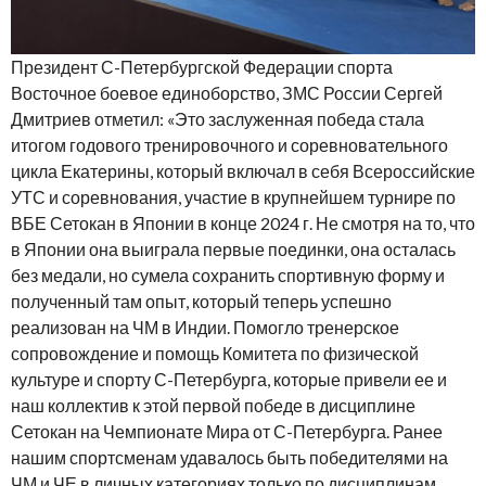
Президент С-Петербургской Федерации спорта
Восточное боевое единоборство, ЗМС России Сергей
Дмитриев отметил: «Это заслуженная победа стала
итогом годового тренировочного и соревновательного
цикла Екатерины, который включал в себя Всероссийские
УТС и соревнования, участие в крупнейшем турнире по
ВБЕ Сетокан в Японии в конце 2024 г. Не смотря на то, что
в Японии она выиграла первые поединки, она осталась
без медали, но сумела сохранить спортивную форму и
полученный там опыт, который теперь успешно
реализован на ЧМ в Индии. Помогло тренерское
сопровождение и помощь Комитета по физической
культуре и спорту С-Петербурга, которые привели ее и
наш коллектив к этой первой победе в дисциплине
Сетокан на Чемпионате Мира от С-Петербурга. Ранее
нашим спортсменам удавалось быть победителями на
ЧМ и ЧЕ в личных категориях только по дисциплинам