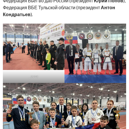
Федерация Вьет во дао России (президент
Юрий Попов
),
Федерация ВБЕ Тульской области (президент
Антон
Кондратьев
).
_cuva