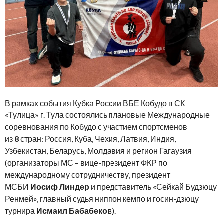
В рамках события Кубка России ВБЕ Кобудо в СК
«Тулица» г. Тула состоялись плановые Международные
соревнования по Кобудо с участием спортсменов
из
8
стран: Россия, Куба, Чехия, Латвия, Индия,
Узбекистан, Беларусь, Молдавия и регион Гагаузия
(организаторы МС – вице-президент ФКР по
международному сотрудничеству, президент
МСБИ
Иосиф Линдер
и представитель «Сейкай Будзюцу
Ренмей», главный судья ниппон кемпо и госин-дзюцу
турнира
Исмаил Бабабеков
).