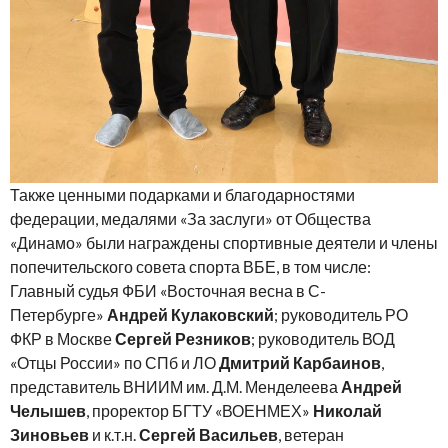
Также ценными подарками и благодарностями
федерации, медалями «За заслуги» от Общества
«Динамо» были награждены спортивные деятели и члены
попечительского совета спорта ВБЕ, в том числе:
Главный судья ФБИ «Восточная весна в С-
Петербурге»
Андрей Кулаковский
; руководитель РО
ФКР в Москве
Сергей Резников
; руководитель ВОД
«Отцы России» по СПб и ЛО
Дмитрий Карбаинов
,
представитель ВНИИМ им. Д.М. Менделеева
Андрей
Челышев
, проректор БГТУ «ВОЕНМЕХ»
Николай
Зиновьев
и к.т.н.
Сергей Васильев
, ветеран